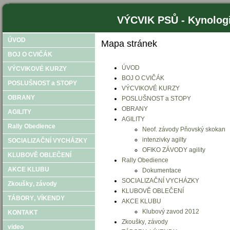
VÝCVIK PSŮ - Kynologi
ÚVOD
Mapa stránek
BOJ O CVIČÁK
ÚVOD
VÝCVIKOVÉ KURZY
BOJ O CVIČÁK
POSLUŠNOST a STOPY
VÝCVIKOVÉ KURZY
OBRANY
POSLUŠNOST a STOPY
OBRANY
AGILITY
AGILITY
Rally Obedience
Neof. závody Pňovský skokan
intenzivky agilty
SOCIALIZAČNÍ VYCHÁZKY
OFIKO ZÁVODY agility
KLUBOVĚ OBLEČENÍ
Rally Obedience
AKCE KLUBU
Dokumentace
SOCIALIZAČNÍ VYCHÁZKY
Zkoušky‚ závody
KLUBOVĚ OBLEČENÍ
TÁBORY‚ VÍKENDY
AKCE KLUBU
Klubový zavod 2012
KONTAKT
Zkoušky‚ závody
video