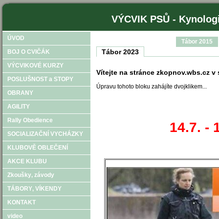
VÝCVIK PSŮ - Kynologi
ÚVOD
Tábor 2015
Tábor 2023
BOJ O CVIČÁK
VÝCVIKOVÉ KURZY
Vítejte na stránce zkopnov.wbs.cz v
POSLUŠNOST a STOPY
Úpravu tohoto bloku zahájíte dvojklikem...
OBRANY
AGILITY
Rally Obedience
14.7. -
SOCIALIZAČNÍ VYCHÁZKY
KLUBOVĚ OBLEČENÍ
AKCE KLUBU
Zkoušky‚ závody
TÁBORY‚ VÍKENDY
KONTAKT
video