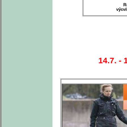
R
výcvi
14.7. -