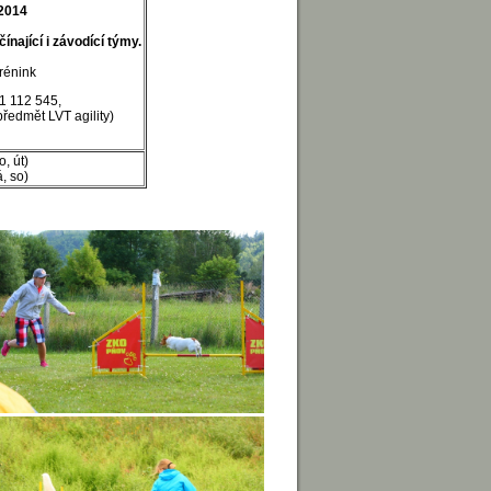
.2014
ínající i závodící týmy.
trénink
1 112 545,
edmět LVT agility)
, út)
, so)