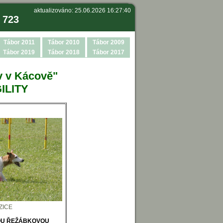
aktualizováno: 25.06.2026 16:27:40
 723
Tábor 2011
Tábor 2010
Tábor 2009
Tábor 2019
Tábor 2018
Tábor 2017
ov v Kácově"
ILITY
ZICE
OU ŘEŽÁBKOVOU