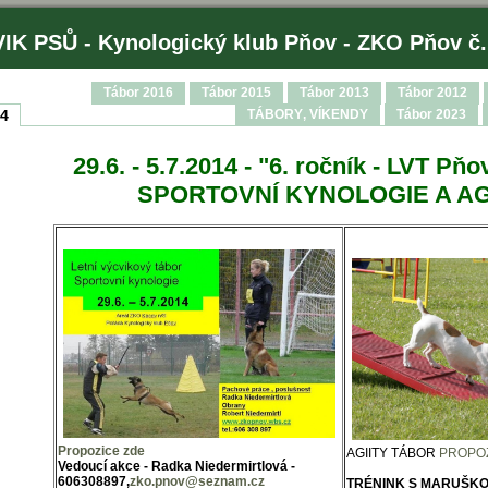
IK PSŮ - Kynologický klub Pňov - ZKO Pňov č.
Tábor 2016
Tábor 2015
Tábor 2013
Tábor 2012
14
TÁBORY‚ VÍKENDY
Tábor 2023
29.6. - 5.7.2014 - "6. ročník - LVT Pň
SPORTOVNÍ KYNOLOGIE A AG
Propozice zde
AGIITY TÁBOR
PROPO
Vedoucí akce - Radka Niedermirtlová -
606308897,
zko.pnov@seznam.cz
TRÉNINK S MARUŠK