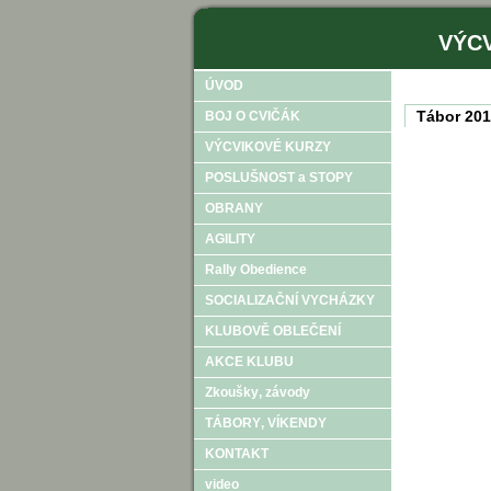
VÝCV
ÚVOD
Tábor 20
BOJ O CVIČÁK
VÝCVIKOVÉ KURZY
POSLUŠNOST a STOPY
OBRANY
AGILITY
Rally Obedience
SOCIALIZAČNÍ VYCHÁZKY
KLUBOVĚ OBLEČENÍ
AKCE KLUBU
Zkoušky‚ závody
TÁBORY‚ VÍKENDY
KONTAKT
video