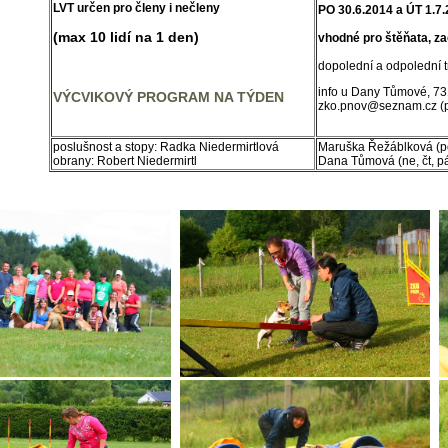
LVT určen pro členy i nečleny
PO 30.6.2014 a ÚT 1.7
(max 10 lidí na 1 den)
vhodné pro štěňata, zač
dopolední a odpolední 
info u Dany Tůmové, 73
VÝCVIKOVÝ PROGRAM NA TÝDEN
zko.pnov@seznam.cz (př
poslušnost a stopy: Radka Niedermirtlová
Maruška Řežáblková (po
obrany: Robert Niedermirtl
Dana Tůmová (ne, čt, pá