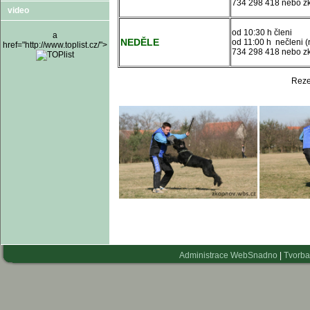
734 298 418 nebo 
video
od 10:30 h členi
a
NEDĚLE
od 11:00 h nečleni 
href="http://www.toplist.cz/">
734 298 418 nebo z
Reze
Administrace WebSnadno
|
Tvorba