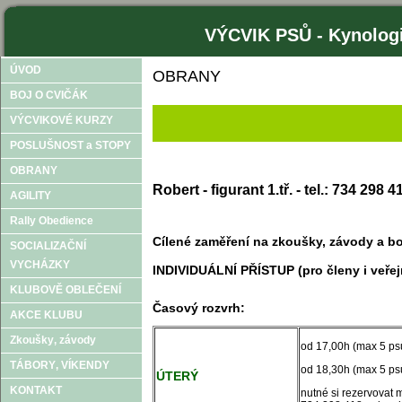
VÝCVIK PSŮ - Kynologi
ÚVOD
OBRANY
BOJ O CVIČÁK
OB
VÝCVIKOVÉ KURZY
POSLUŠNOST a STOPY
OBRANY
Robert - figurant 1.tř. - tel.:
734 298 4
AGILITY
Rally Obedience
Cílené zaměření na zkoušky, závody a bo
SOCIALIZAČNÍ
VYCHÁZKY
INDIVIDUÁLNÍ PŘÍSTUP (pro členy i veřej
KLUBOVĚ OBLEČENÍ
Časový rozvrh:
AKCE KLUBU
Zkoušky‚ závody
od 17,00h (max 5 ps
TÁBORY‚ VÍKENDY
od 18,30h (max 5 ps
ÚTERÝ
KONTAKT
nutné si rezervovat 