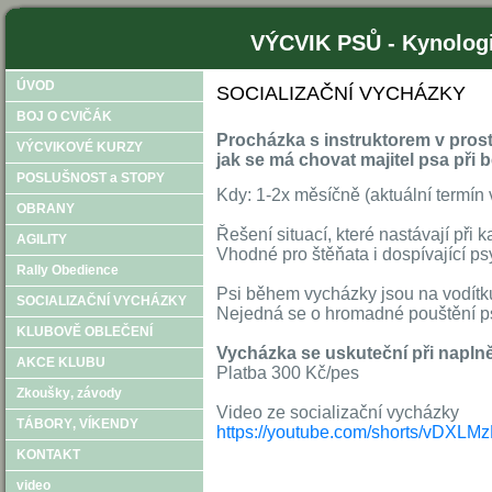
VÝCVIK PSŮ - Kynologi
ÚVOD
SOCIALIZAČNÍ VYCHÁZKY
BOJ O CVIČÁK
Procházka s instruktorem v prost
VÝCVIKOVÉ KURZY
jak se má chovat majitel psa při
POSLUŠNOST a STOPY
Kdy: 1-2x měsíčně (aktuální termín
OBRANY
Řešení situací, které nastávají při
AGILITY
Vhodné pro štěňata i dospívající ps
Rally Obedience
Psi během vycházky jsou na vodítk
SOCIALIZAČNÍ VYCHÁZKY
Nejedná se o hromadné pouštění ps
KLUBOVĚ OBLEČENÍ
Vycházka se uskuteční při naplněn
AKCE KLUBU
Platba 300 Kč/pes
Zkoušky‚ závody
Video ze socializační vycházky
TÁBORY‚ VÍKENDY
https://youtube.com/shorts/vDXLM
KONTAKT
video